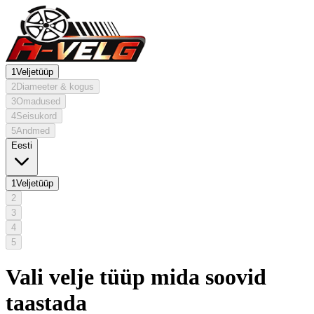
1
Veljetüüp
2
Diameeter & kogus
3
Omadused
4
Seisukord
5
Andmed
Eesti
1
Veljetüüp
2
3
4
5
Vali velje tüüp mida soovid
taastada